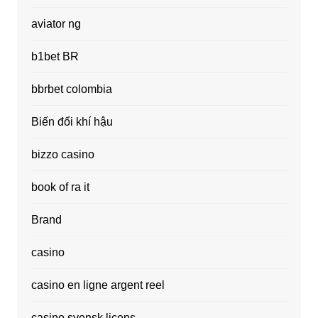
aviator ng
b1bet BR
bbrbet colombia
Biến đổi khí hậu
bizzo casino
book of ra it
Brand
casino
casino en ligne argent reel
casino svensk licens