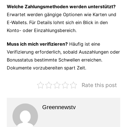
Welche Zahlungsmethoden werden unterstützt?
Erwartet werden gängige Optionen wie Karten und
E-Wallets. Für Details lohnt sich ein Blick in den
Konto- oder Einzahlungsbereich.
Muss ich mich verifizieren?
Häufig ist eine
Verifizierung erforderlich, sobald Auszahlungen oder
Bonusstatus bestimmte Schwellen erreichen.
Dokumente vorzubereiten spart Zeit.
Rate this post
Greennewstv