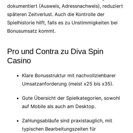
dokumentiert (Ausweis, Adressnachweis), reduziert
späteren Zeitverlust. Auch die Kontrolle der
Spielhistorie hilft, falls es zu Unstimmigkeiten bei
Bonusumsatz kommt.
Pro und Contra zu Diva Spin
Casino
Klare Bonusstruktur mit nachvollziehbarer
Umsatzanforderung (meist x25 bis x35).
Gute Übersicht der Spielkategorien, sowohl
auf Mobile als auch am Desktop.
Zahlungsabläufe sind praxistauglich, mit
typischen Bearbeitungszeiten für