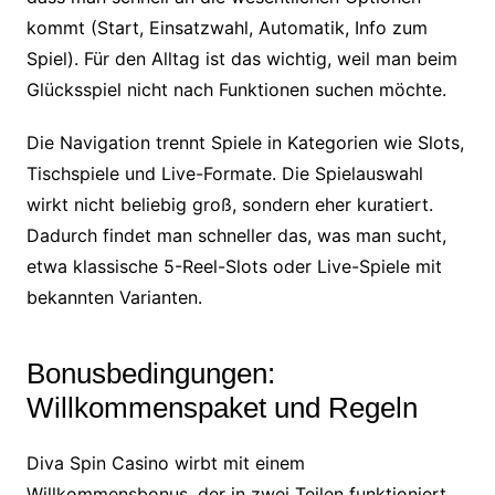
kommt (Start, Einsatzwahl, Automatik, Info zum
Spiel). Für den Alltag ist das wichtig, weil man beim
Glücksspiel nicht nach Funktionen suchen möchte.
Die Navigation trennt Spiele in Kategorien wie Slots,
Tischspiele und Live-Formate. Die Spielauswahl
wirkt nicht beliebig groß, sondern eher kuratiert.
Dadurch findet man schneller das, was man sucht,
etwa klassische 5-Reel-Slots oder Live-Spiele mit
bekannten Varianten.
Bonusbedingungen:
Willkommenspaket und Regeln
Diva Spin Casino wirbt mit einem
Willkommensbonus, der in zwei Teilen funktioniert.