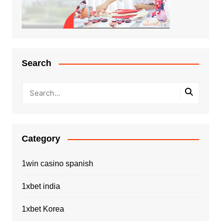
Search
Category
1win casino spanish
1xbet india
1xbet Korea