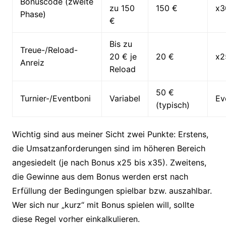
Bonuscode (zweite
zu 150
150 €
x3
Phase)
€
Bis zu
Treue-/Reload-
20 € je
20 €
x2
Anreiz
Reload
50 €
Turnier-/Eventboni
Variabel
Ev
(typisch)
Wichtig sind aus meiner Sicht zwei Punkte: Erstens,
die Umsatzanforderungen sind im höheren Bereich
angesiedelt (je nach Bonus x25 bis x35). Zweitens,
die Gewinne aus dem Bonus werden erst nach
Erfüllung der Bedingungen spielbar bzw. auszahlbar.
Wer sich nur „kurz“ mit Bonus spielen will, sollte
diese Regel vorher einkalkulieren.