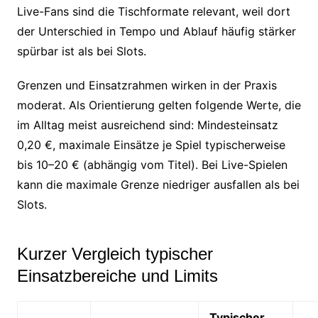
Live-Fans sind die Tischformate relevant, weil dort
der Unterschied in Tempo und Ablauf häufig stärker
spürbar ist als bei Slots.
Grenzen und Einsatzrahmen wirken in der Praxis
moderat. Als Orientierung gelten folgende Werte, die
im Alltag meist ausreichend sind: Mindesteinsatz
0,20 €, maximale Einsätze je Spiel typischerweise
bis 10–20 € (abhängig vom Titel). Bei Live-Spielen
kann die maximale Grenze niedriger ausfallen als bei
Slots.
Kurzer Vergleich typischer
Einsatzbereiche und Limits
Typischer