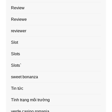
Review
Reviewe
reviewer
Slot
Slots
Slots`
sweet bonanza
Tin tức
Tình trạng môi trường
verde casino romania