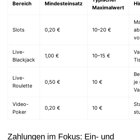
Bereich
Mindesteinsatz
Hi
Maximalwert
Ma
Slots
0,20 €
10–20 €
ab
vo
Live-
Va
1,00 €
10–15 €
Blackjack
Ti
Be
Live-
0,50 €
10 €
je
Roulette
Va
Video-
St
0,20 €
10 €
Poker
st
Zahlungen im Fokus: Ein- und