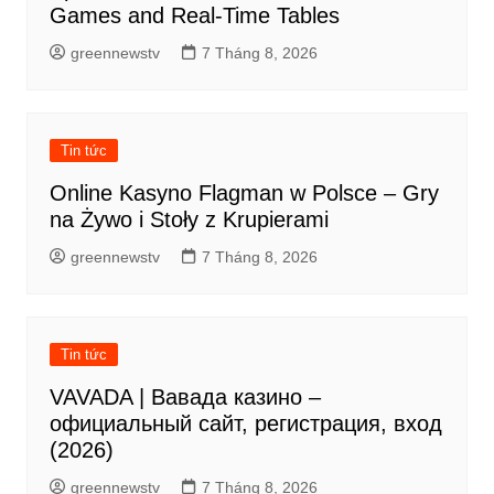
Games and Real-Time Tables
greennewstv
7 Tháng 8, 2026
Tin tức
Online Kasyno Flagman w Polsce – Gry
na Żywo i Stoły z Krupierami
greennewstv
7 Tháng 8, 2026
Tin tức
VAVADA | Вавада казино –
официальный сайт, регистрация, вход
(2026)
greennewstv
7 Tháng 8, 2026