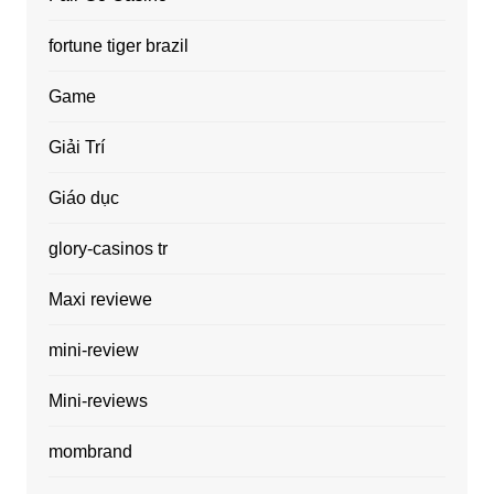
fortune tiger brazil
Game
Giải Trí
Giáo dục
glory-casinos tr
Maxi reviewe
mini-review
Mini-reviews
mombrand