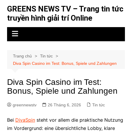
Chuyển
GREENS NEWS TV – Trang tin tức
đến
truyền hình giải trí Online
phần
nội
dung
Trang chủ
Tin tức
Diva Spin Casino im Test: Bonus, Spiele und Zahlungen
Diva Spin Casino im Test:
Bonus, Spiele und Zahlungen
greennewstv
26 Tháng 6, 2026
Tin tức
Bei
DivaSpin
steht vor allem die praktische Nutzung
im Vordergrund: eine übersichtliche Lobby, klare