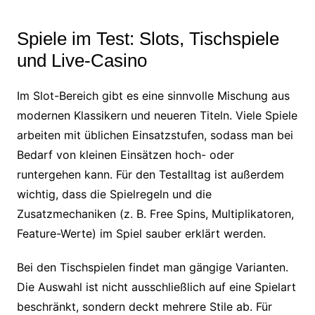
Spiele im Test: Slots, Tischspiele
und Live-Casino
Im Slot-Bereich gibt es eine sinnvolle Mischung aus
modernen Klassikern und neueren Titeln. Viele Spiele
arbeiten mit üblichen Einsatzstufen, sodass man bei
Bedarf von kleinen Einsätzen hoch- oder
runtergehen kann. Für den Testalltag ist außerdem
wichtig, dass die Spielregeln und die
Zusatzmechaniken (z. B. Free Spins, Multiplikatoren,
Feature-Werte) im Spiel sauber erklärt werden.
Bei den Tischspielen findet man gängige Varianten.
Die Auswahl ist nicht ausschließlich auf eine Spielart
beschränkt, sondern deckt mehrere Stile ab. Für