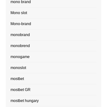
mono brand
Mono slot
Mono-brand
monobrand
monobrend
monogame
monoslot
mostbet
mostbet GR
mostbet hungary