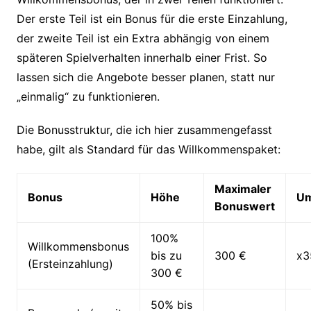
Der erste Teil ist ein Bonus für die erste Einzahlung,
der zweite Teil ist ein Extra abhängig von einem
späteren Spielverhalten innerhalb einer Frist. So
lassen sich die Angebote besser planen, statt nur
„einmalig“ zu funktionieren.
Die Bonusstruktur, die ich hier zusammengefasst
habe, gilt als Standard für das Willkommenspaket:
Maximaler
Bonus
Höhe
Um
Bonuswert
100%
Willkommensbonus
bis zu
300 €
x3
(Ersteinzahlung)
300 €
50% bis