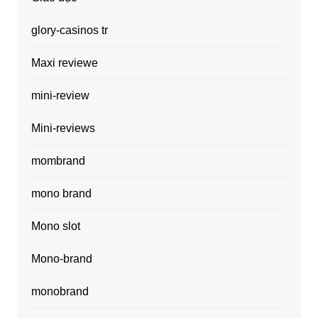
glory-casinos tr
Maxi reviewe
mini-review
Mini-reviews
mombrand
mono brand
Mono slot
Mono-brand
monobrand