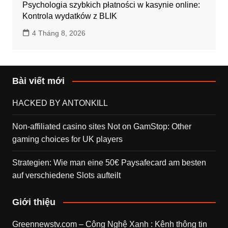
Psychologia szybkich płatności w kasynie online:
Kontrola wydatków z BLIK
4 Tháng 8, 2026
Bài viết mới
HACKED BY ANTONKILL
Non-affiliated casino sites Not on GamStop: Other
gaming choices for UK players
Strategien: Wie man eine 50€ Paysafecard am besten
auf verschiedene Slots aufteilt
Giới thiệu
Greennewstv.com – Công Nghệ Xanh : Kênh thông tin