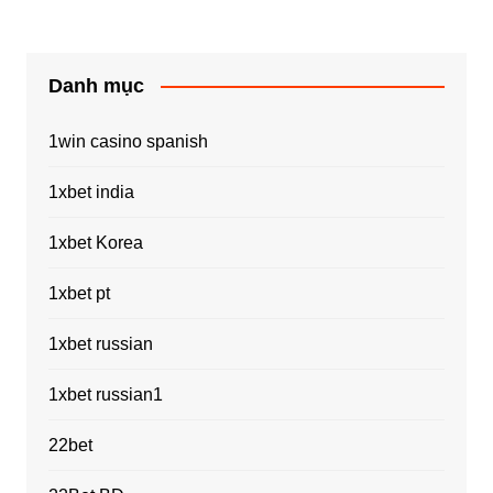
bài
viết
Danh mục
1win casino spanish
1xbet india
1xbet Korea
1xbet pt
1xbet russian
1xbet russian1
22bet