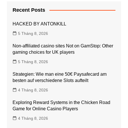
Recent Posts
HACKED BY ANTONKILL
5 Tháng 8, 2026
Non-affiliated casino sites Not on GamStop: Other
gaming choices for UK players
5 Tháng 8, 2026
Strategien: Wie man eine 50€ Paysafecard am
besten auf verschiedene Slots aufteilt
4 Tháng 8, 2026
Exploring Reward Systems in the Chicken Road
Game for Online Casino Players
4 Tháng 8, 2026