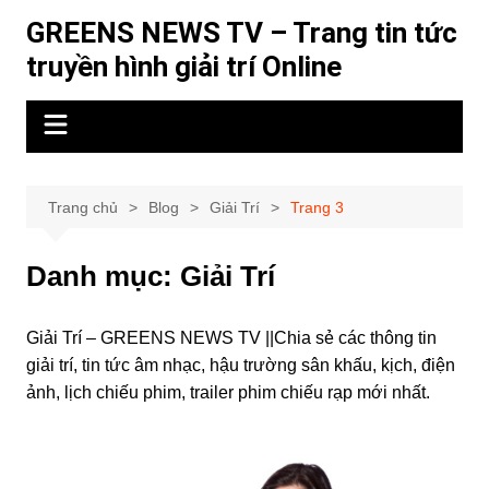
Chuyển
GREENS NEWS TV – Trang tin tức
đến
truyền hình giải trí Online
phần
nội
dung
Trang chủ
Blog
Giải Trí
Trang 3
Danh mục:
Giải Trí
Giải Trí – GREENS NEWS TV ||Chia sẻ các thông tin
giải trí, tin tức âm nhạc, hậu trường sân khấu, kịch, điện
ảnh, lịch chiếu phim, trailer phim chiếu rạp mới nhất.