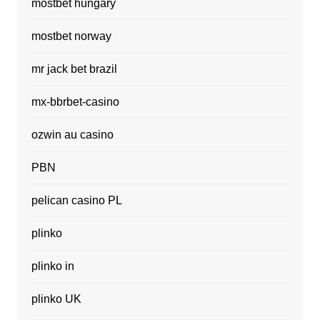
mostbet hungary
mostbet norway
mr jack bet brazil
mx-bbrbet-casino
ozwin au casino
PBN
pelican casino PL
plinko
plinko in
plinko UK