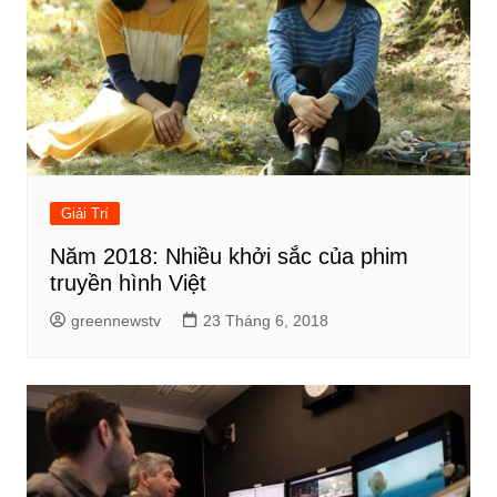
Giải Trí
Năm 2018: Nhiều khởi sắc của phim
truyền hình Việt
greennewstv
23 Tháng 6, 2018