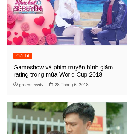
Giải Trí
Gameshow và phim truyền hình giảm
rating trong mùa World Cup 2018
greennewstv
28 Tháng 6, 2018