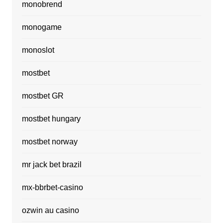
monobrend
monogame
monoslot
mostbet
mostbet GR
mostbet hungary
mostbet norway
mr jack bet brazil
mx-bbrbet-casino
ozwin au casino