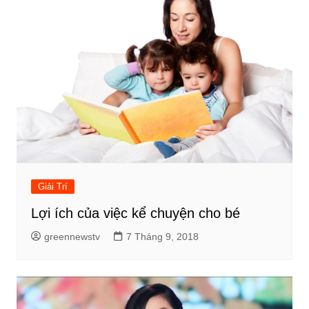
Giải Trí
Lợi ích của việc kể chuyện cho bé
greennewstv
7 Tháng 9, 2018