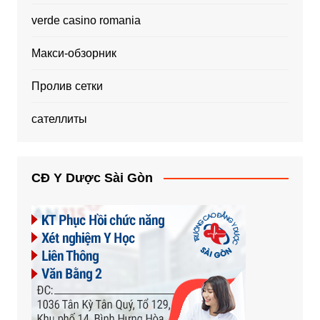
verde casino romania
Макси-обзорник
Пролив сетки
сателлиты
CĐ Y Dược Sài Gòn