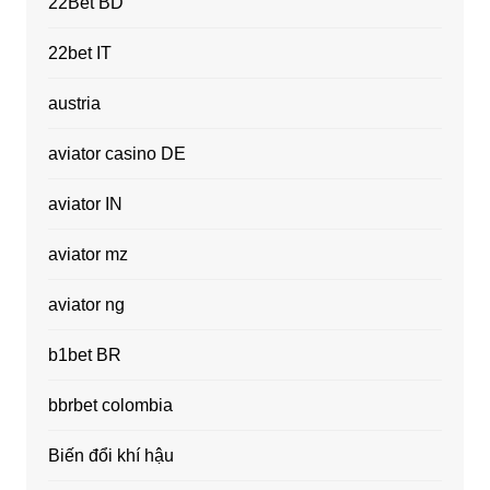
22Bet BD
22bet IT
austria
aviator casino DE
aviator IN
aviator mz
aviator ng
b1bet BR
bbrbet colombia
Biến đổi khí hậu