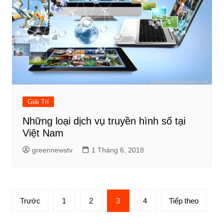
Giải Trí
Những loại dịch vụ truyền hình số tại
Việt Nam
greennewstv
1 Tháng 6, 2018
Phân
Trước
1
2
3
4
Tiếp theo
trang