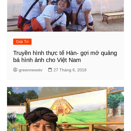
Giải Trí
Truyền hình thực tế Hàn- gợi mở quảng
bá hình ảnh cho Việt Nam
greennewstv
27 Tháng 6, 2018