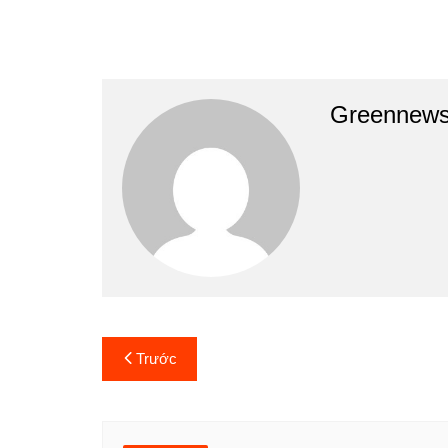
Greennews
Điều
Trước
hướng
bài