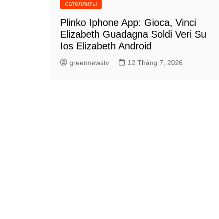
сателлиты
viết
Plinko Iphone App: Gioca, Vinci
Elizabeth Guadagna Soldi Veri Su
Ios Elizabeth Android
greennewstv
12 Tháng 7, 2026