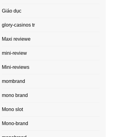
Giáo dục
glory-casinos tr
Maxi reviewe
mini-review
Mini-reviews
mombrand
mono brand
Mono slot
Mono-brand