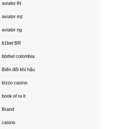
aviator IN
aviator mz
aviator ng
b1bet BR
bbrbet colombia
Biến đổi khí hậu
bizzo casino
book of ra it
Brand
casino