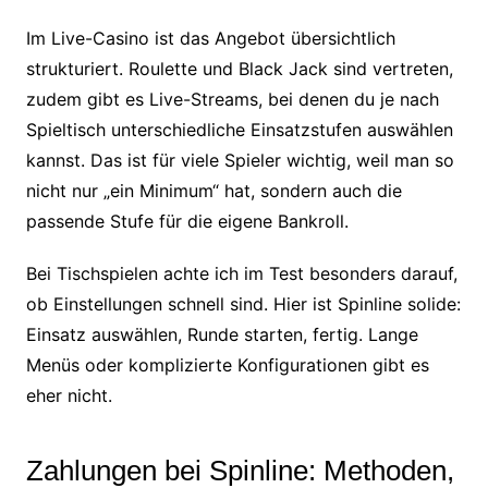
Im Live-Casino ist das Angebot übersichtlich
strukturiert. Roulette und Black Jack sind vertreten,
zudem gibt es Live-Streams, bei denen du je nach
Spieltisch unterschiedliche Einsatzstufen auswählen
kannst. Das ist für viele Spieler wichtig, weil man so
nicht nur „ein Minimum“ hat, sondern auch die
passende Stufe für die eigene Bankroll.
Bei Tischspielen achte ich im Test besonders darauf,
ob Einstellungen schnell sind. Hier ist Spinline solide:
Einsatz auswählen, Runde starten, fertig. Lange
Menüs oder komplizierte Konfigurationen gibt es
eher nicht.
Zahlungen bei Spinline: Methoden,