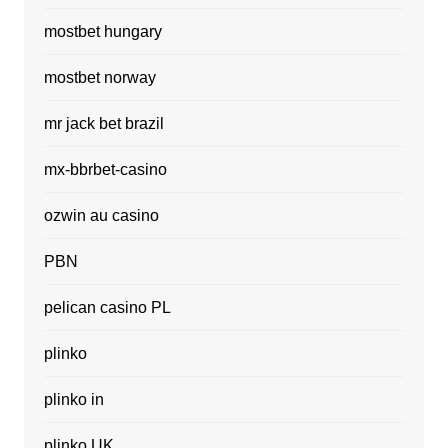
mostbet hungary
mostbet norway
mr jack bet brazil
mx-bbrbet-casino
ozwin au casino
PBN
pelican casino PL
plinko
plinko in
plinko UK