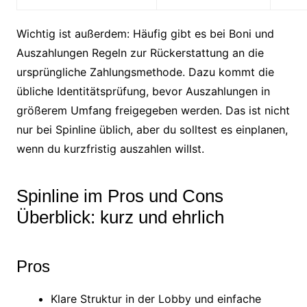
Wichtig ist außerdem: Häufig gibt es bei Boni und
Auszahlungen Regeln zur Rückerstattung an die
ursprüngliche Zahlungsmethode. Dazu kommt die
übliche Identitätsprüfung, bevor Auszahlungen in
größerem Umfang freigegeben werden. Das ist nicht
nur bei Spinline üblich, aber du solltest es einplanen,
wenn du kurzfristig auszahlen willst.
Spinline im Pros und Cons
Überblick: kurz und ehrlich
Pros
Klare Struktur in der Lobby und einfache