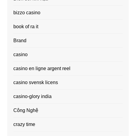
bizzo casino
book of ra it
Brand
casino
casino en ligne argent reel
casino svensk licens
casino-glory india
Công Nghệ
crazy time