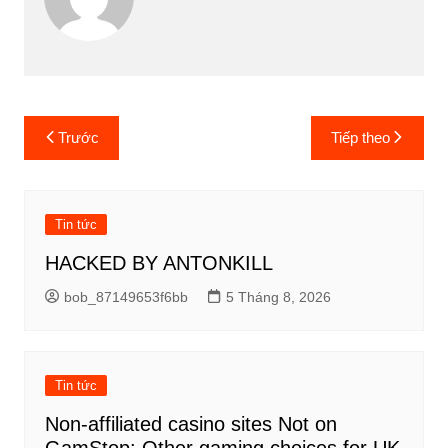
Điều
Trước
Tiếp theo
hướng
bài
viết
Tin tức
HACKED BY ANTONKILL
bob_87149653f6bb
5 Tháng 8, 2026
Tin tức
Non-affiliated casino sites Not on