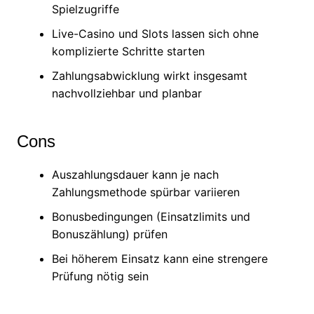
Spielzugriffe
Live-Casino und Slots lassen sich ohne
komplizierte Schritte starten
Zahlungsabwicklung wirkt insgesamt
nachvollziehbar und planbar
Cons
Auszahlungsdauer kann je nach
Zahlungsmethode spürbar variieren
Bonusbedingungen (Einsatzlimits und
Bonuszählung) prüfen
Bei höherem Einsatz kann eine strengere
Prüfung nötig sein