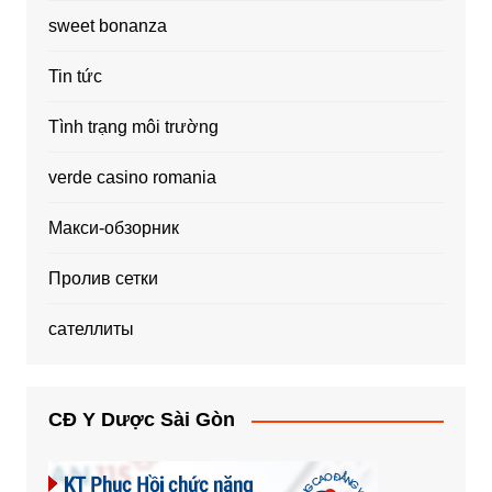
sweet bonanza
Tin tức
Tình trạng môi trường
verde casino romania
Макси-обзорник
Пролив сетки
сателлиты
CĐ Y Dược Sài Gòn