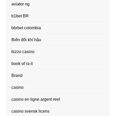
aviator ng
b1bet BR
bbrbet colombia
Biến đổi khí hậu
bizzo casino
book of ra it
Brand
casino
casino en ligne argent reel
casino svensk licens