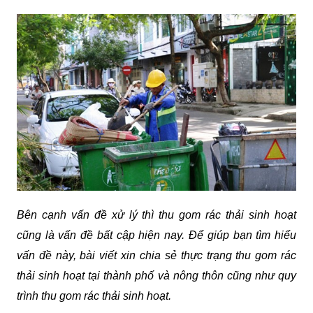
Bên cạnh vấn đề xử lý thì thu gom rác thải sinh hoạt
cũng là vấn đề bất cập hiện nay. Để giúp bạn tìm hiểu
vấn đề này, bài viết xin chia sẻ thực trạng thu gom rác
thải sinh hoạt tại thành phố và nông thôn cũng như quy
trình thu gom rác thải sinh hoạt.