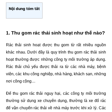
Nội dung tóm tắt
1. Thu gom rác thải sinh hoạt như thế nào?
Rác thải sinh hoạt được thu gom từ rất nhiều nguồn
khác nhau. Dưới đây là quy trình thu gom rác thải sinh
hoạt thường được những công ty môi trường áp dụng.
Rác thải chủ yếu được thải ra từ các nhà máy, bệnh
viện, các khu công nghiệp, nhà hàng, khách sạn, những
nơi công cộng…
Để thu gom rác thải nguy hại, các công ty môi trường
thường sử dụng xe chuyên dụng, thường là xe đổ rác
để vận chuyển rác thải về nhà máy trước khi xử lý. Các