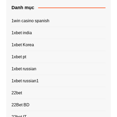
Danh mục
1win casino spanish
1xbet india
1xbet Korea
1xbet pt
1xbet russian
1xbet russian1
22bet
22Bet BD
22bet IT