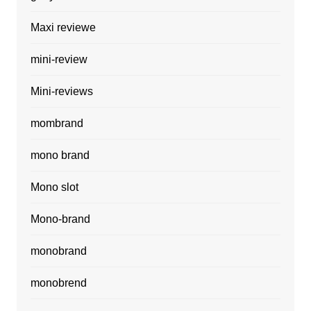
Maxi reviewe
mini-review
Mini-reviews
mombrand
mono brand
Mono slot
Mono-brand
monobrand
monobrend