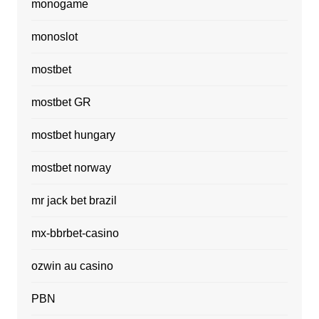
monogame
monoslot
mostbet
mostbet GR
mostbet hungary
mostbet norway
mr jack bet brazil
mx-bbrbet-casino
ozwin au casino
PBN