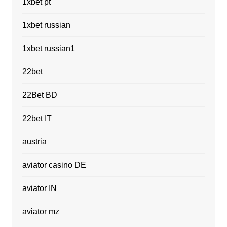
1xbet pt
1xbet russian
1xbet russian1
22bet
22Bet BD
22bet IT
austria
aviator casino DE
aviator IN
aviator mz