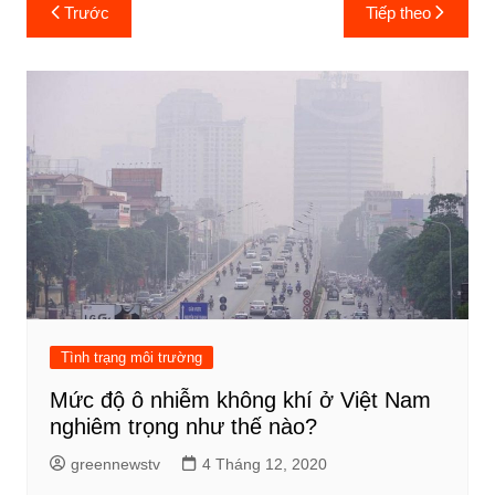
Điều
Trước
Tiếp theo
hướng
bài
viết
Tình trạng môi trường
Mức độ ô nhiễm không khí ở Việt Nam
nghiêm trọng như thế nào?
greennewstv
4 Tháng 12, 2020