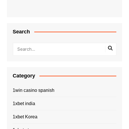
Search
Category
1win casino spanish
1xbet india
1xbet Korea