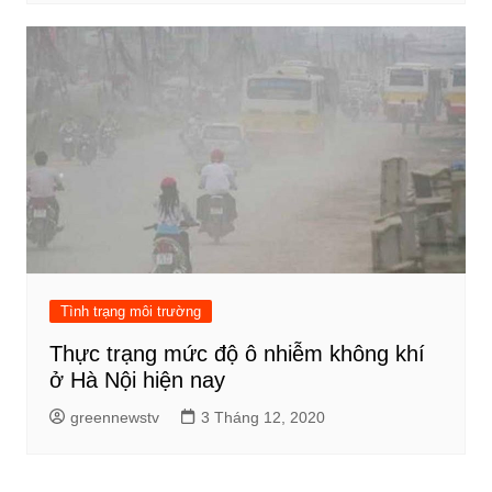
Tình trạng môi trường
Thực trạng mức độ ô nhiễm không khí
ở Hà Nội hiện nay
greennewstv
3 Tháng 12, 2020