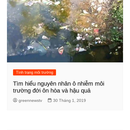
Tình trạng môi trường
Tìm hiểu nguyên nhân ô nhiễm môi
trường đới ôn hòa và hậu quả
greennewstv
30 Tháng 1, 2019