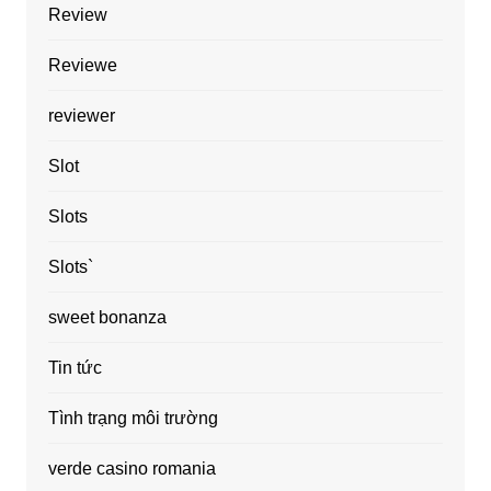
Review
Reviewe
reviewer
Slot
Slots
Slots`
sweet bonanza
Tin tức
Tình trạng môi trường
verde casino romania