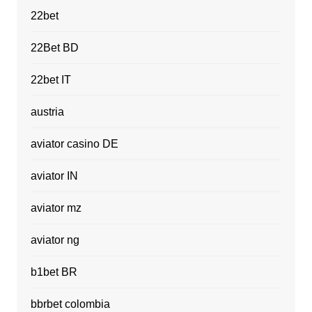
22bet
22Bet BD
22bet IT
austria
aviator casino DE
aviator IN
aviator mz
aviator ng
b1bet BR
bbrbet colombia