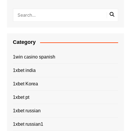
Category
1win casino spanish
1xbet india
1xbet Korea
1xbet pt
1xbet russian
1xbet russian1