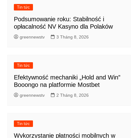
Tin tức
Podsumowanie roku: Stabilność i
opłacalność NV Kasyno dla Polaków
greennewstv
3 Tháng 8, 2026
Tin tức
Efektywność mechaniki „Hold and Win”
Booongo na platformie Mostbet
greennewstv
2 Tháng 8, 2026
Tin tức
Wykorzystanie płatności mobilnych w