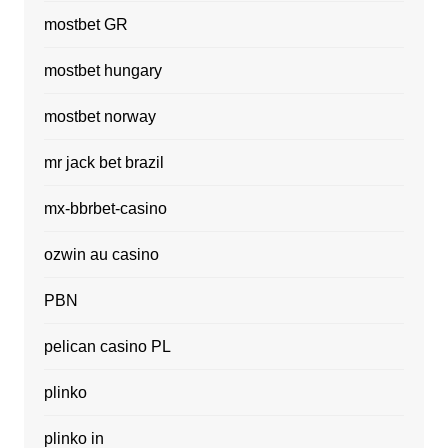
mostbet GR
mostbet hungary
mostbet norway
mr jack bet brazil
mx-bbrbet-casino
ozwin au casino
PBN
pelican casino PL
plinko
plinko in