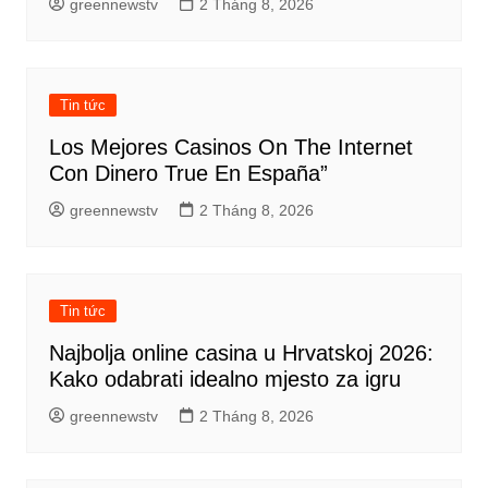
greennewstv
2 Tháng 8, 2026
Tin tức
Los Mejores Casinos On The Internet
Con Dinero True En España”
greennewstv
2 Tháng 8, 2026
Tin tức
Najbolja online casina u Hrvatskoj 2026:
Kako odabrati idealno mjesto za igru
greennewstv
2 Tháng 8, 2026