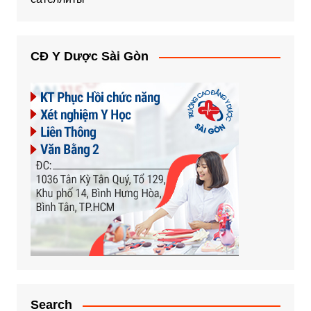
CĐ Y Dược Sài Gòn
Search