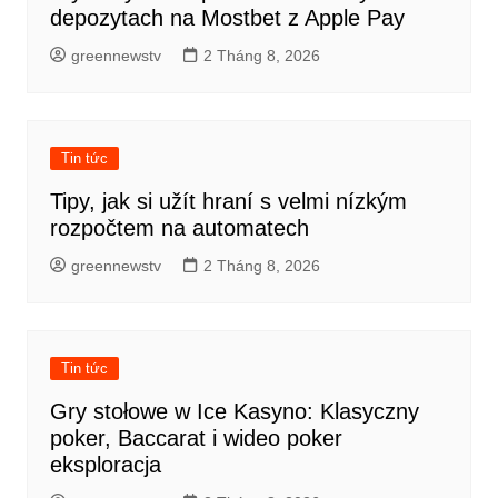
depozytach na Mostbet z Apple Pay
greennewstv
2 Tháng 8, 2026
Tin tức
Tipy, jak si užít hraní s velmi nízkým
rozpočtem na automatech
greennewstv
2 Tháng 8, 2026
Tin tức
Gry stołowe w Ice Kasyno: Klasyczny
poker, Baccarat i wideo poker
eksploracja