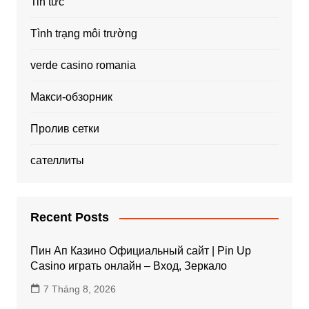
Tin tức
Tình trạng môi trường
verde casino romania
Макси-обзорник
Пролив сетки
сателлиты
Recent Posts
Пин Ап Казино Официальный сайт | Pin Up
Casino играть онлайн – Вход, Зеркало
7 Tháng 8, 2026