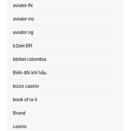
aviator IN
aviator mz
aviator ng
b1bet BR
bbrbet colombia
Biến đổi khí hậu
bizzo casino
book of ra it
Brand
casino