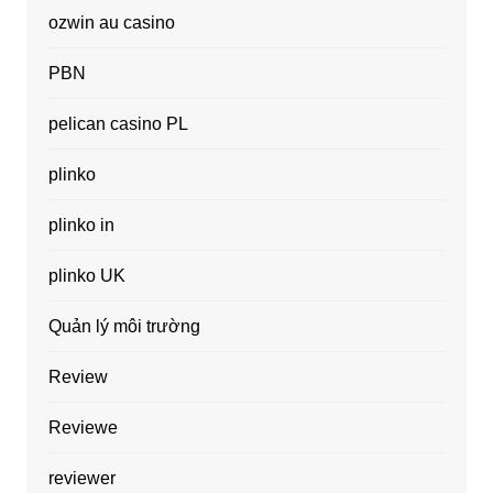
ozwin au casino
PBN
pelican casino PL
plinko
plinko in
plinko UK
Quản lý môi trường
Review
Reviewe
reviewer