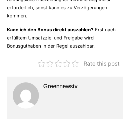
erforderlich, sonst kann es zu Verzögerungen
kommen.
Kann ich den Bonus direkt auszahlen?
Erst nach
erfülltem Umsatzziel und Freigabe wird
Bonusguthaben in der Regel auszahlbar.
Rate this post
Greennewstv