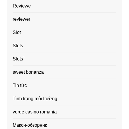
Reviewe
reviewer
Slot
Slots
Slots`
sweet bonanza
Tin tức
Tình trạng môi trường
verde casino romania
Макси-обзорник