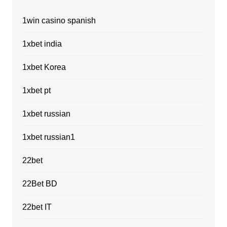
1win casino spanish
1xbet india
1xbet Korea
1xbet pt
1xbet russian
1xbet russian1
22bet
22Bet BD
22bet IT