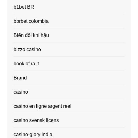
b1bet BR
bbrbet colombia
Biến đổi khí hậu
bizzo casino
book of ra it
Brand
casino
casino en ligne argent reel
casino svensk licens
casino-glory india