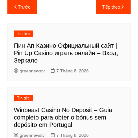
Điều
Trước
Tiếp theo
hướng
bài
viết
Tin tức
Пин Ап Казино Официальный сайт |
Pin Up Casino играть онлайн – Вход,
Зеркало
greennewstv
7 Tháng 8, 2026
Tin tức
Winbeast Casino No Deposit – Guia
completo para obter o bónus sem
depósito em Portugal
greennewstv
7 Tháng 8, 2026