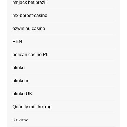
mr jack bet brazil
mx-bbrbet-casino
ozwin au casino
PBN
pelican casino PL
plinko
plinko in
plinko UK
Quản lý môi trường
Review