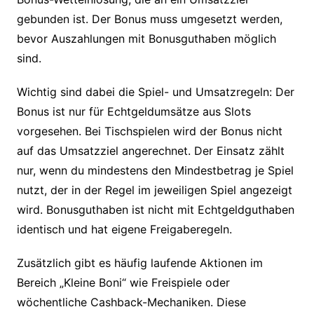
gebunden ist. Der Bonus muss umgesetzt werden,
bevor Auszahlungen mit Bonusguthaben möglich
sind.
Wichtig sind dabei die Spiel- und Umsatzregeln: Der
Bonus ist nur für Echtgeldumsätze aus Slots
vorgesehen. Bei Tischspielen wird der Bonus nicht
auf das Umsatzziel angerechnet. Der Einsatz zählt
nur, wenn du mindestens den Mindestbetrag je Spiel
nutzt, der in der Regel im jeweiligen Spiel angezeigt
wird. Bonusguthaben ist nicht mit Echtgeldguthaben
identisch und hat eigene Freigaberegeln.
Zusätzlich gibt es häufig laufende Aktionen im
Bereich „Kleine Boni“ wie Freispiele oder
wöchentliche Cashback-Mechaniken. Diese