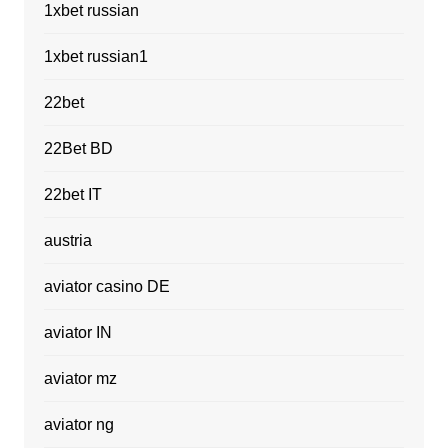
1xbet russian
1xbet russian1
22bet
22Bet BD
22bet IT
austria
aviator casino DE
aviator IN
aviator mz
aviator ng