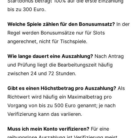
Startbonus beträgt 100% auf die erste Einzahlung
bis zu 300 Euro.
Welche Spiele zählen für den Bonusumsatz?
In der
Regel werden Bonusumsätze nur für Slots
angerechnet, nicht für Tischspiele.
Wie lange dauert eine Auszahlung?
Nach Antrag
und Prüfung liegt die Bearbeitungszeit häufig
zwischen 24 und 72 Stunden.
Gibt es einen Höchstbetrag pro Auszahlung?
Als
Richtwert wird häufig ein Maximalbetrag pro
Vorgang von bis zu 500 Euro genannt; je nach
Verifizierung kann das variieren.
Muss ich mein Konto verifizieren?
Für eine
reibungslose Auszahlung ist Verifizierung meist