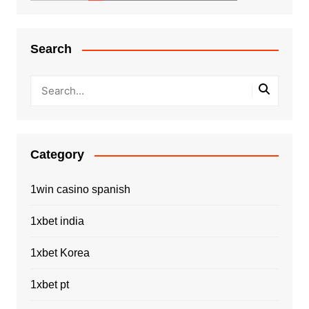
Search
Category
1win casino spanish
1xbet india
1xbet Korea
1xbet pt