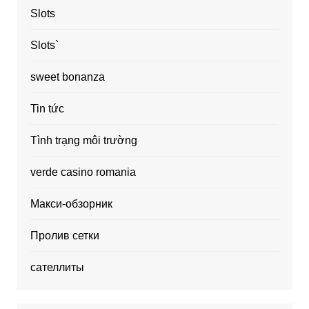
Slots
Slots`
sweet bonanza
Tin tức
Tình trạng môi trường
verde casino romania
Макси-обзорник
Пролив сетки
сателлиты