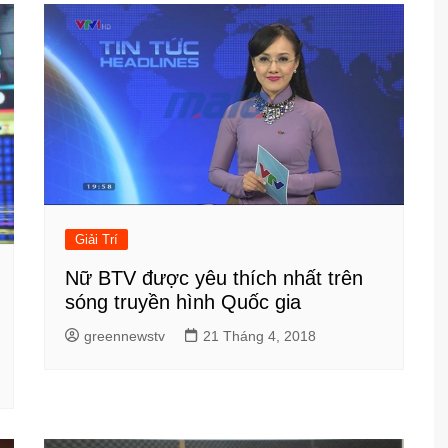
Giải Trí
Nữ BTV được yêu thích nhất trên
sóng truyền hình Quốc gia
greennewstv
21 Tháng 4, 2018