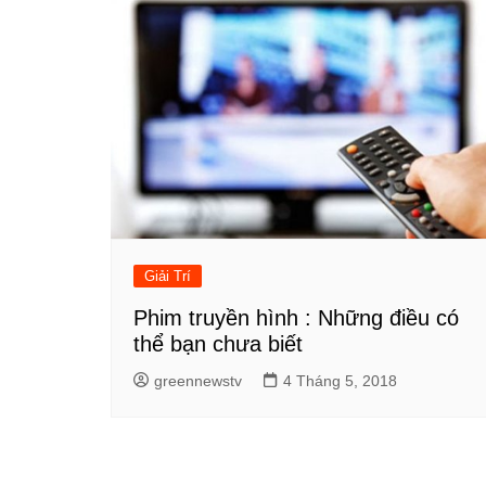
Giải Trí
Phim truyền hình : Những điều có
thể bạn chưa biết
greennewstv
4 Tháng 5, 2018