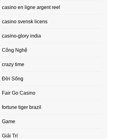
casino en ligne argent reel
casino svensk licens
casino-glory india
Công Nghệ
crazy time
Đời Sống
Fair Go Casino
fortune tiger brazil
Game
Giải Trí