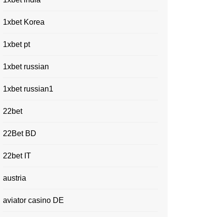
1xbet Korea
1xbet pt
1xbet russian
1xbet russian1
22bet
22Bet BD
22bet IT
austria
aviator casino DE