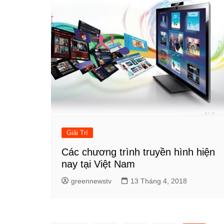
Giải Trí
Các chương trình truyền hình hiện
nay tại Việt Nam
greennewstv
13 Tháng 4, 2018