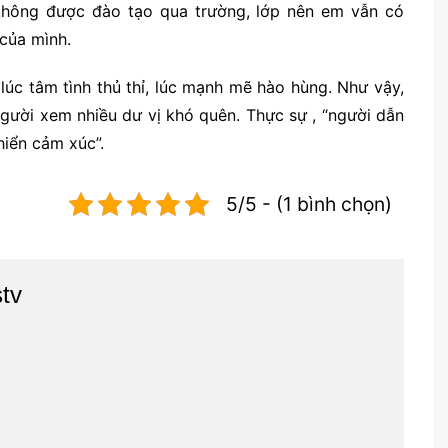
không được đào tạo qua trường, lớp nên em vẫn có
 của mình.
 lúc tâm tình thủ thỉ, lúc mạnh mẽ hào hùng. Như vậy,
người xem nhiều dư vị khó quên. Thực sự , “người dẫn
hiển cảm xúc”.
5/5 - (1 bình chọn)
tv