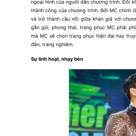
ngoại hình của người dẫn chương trình. Đôi kh
thành công của chương trình. Bởi MC chính l
và trở thành cầu nối giữa khán giả với chư
gần gũi; phong thái, trang phục MC phải ph
mà MC sẽ chọn trang phục hiện đại hay truyề
đắn, trang nghiêm.
Sự linh hoạt, nhạy bén