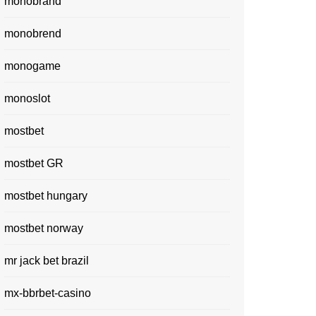
monobrand
monobrend
monogame
monoslot
mostbet
mostbet GR
mostbet hungary
mostbet norway
mr jack bet brazil
mx-bbrbet-casino