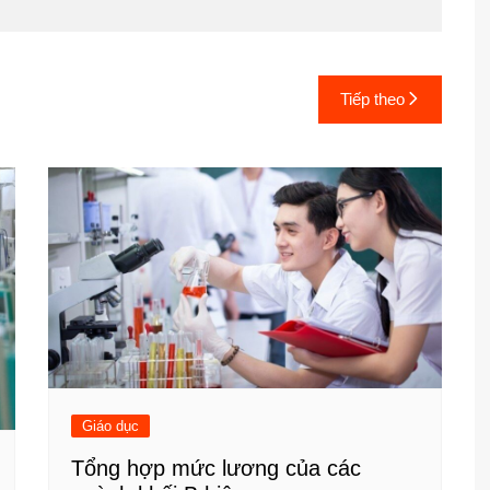
Tiếp theo
Giáo dục
Tổng hợp mức lương của các