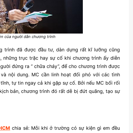
én của người dẫn chương trình
g trình đã được đầu tư, dàn dựng rất kĩ lưỡng cũng
, những trục trặc hay sự cố khi chương trình ấy diễn
 người đứng ra “ chữa cháy”, để cho chương trình được
 và nội dung. MC cần linh hoạt đối phó với các tình
tĩnh, tự tin ngay cả khi gặp sự cố. Bởi nếu MC bối rối
ịch bản, chương trình đó rất dễ bị đứt quãng, tạo sự
PHCM
chia sẻ: Mỗi khi ở trường có sự kiện gì em đều