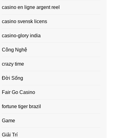
casino en ligne argent reel
casino svensk licens
casino-glory india
Công Nghệ
crazy time
Đời Sống
Fair Go Casino
fortune tiger brazil
Game
Giải Trí