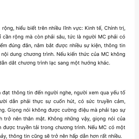
ng, hiểu biết trên nhiều lĩnh vực: Kinh tế, Chính trị,
ỉ cần rộng mà còn phải sâu, tức là người MC phải có
iểm đúng đắn, nắm bắt được nhiều sự kiện, thông tin
ới nội dung chương trình. Nếu kiến thức của MC không
ó dẫn dắt chương trình lạc sang một hướng khác.
n đạt thông tin đến người nghe, người xem qua yếu tố
người dẫn phải thực sự cuốn hút, có sức truyền cảm,
ơng. Giọng nói không được cường điệu mà phải tạo sự
nh trở nên thân mật. Không những vậy, giọng nói của
n được truyền tải trong chương trình. Nếu MC có một
hảy, thông tin cũng sẽ trở nên hấp dẫn hơn rất nhiều.