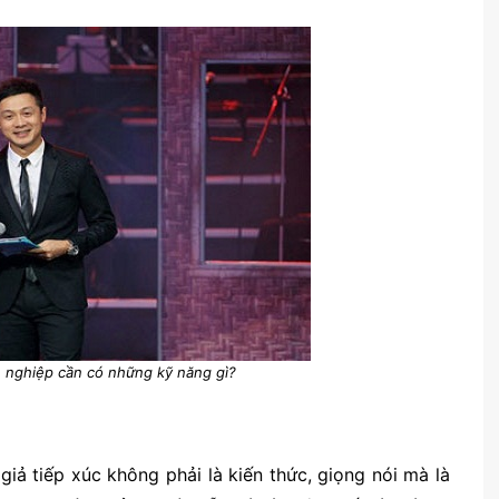
 nghiệp cần có những kỹ năng gì?
giả tiếp xúc không phải là kiến thức, giọng nói mà là