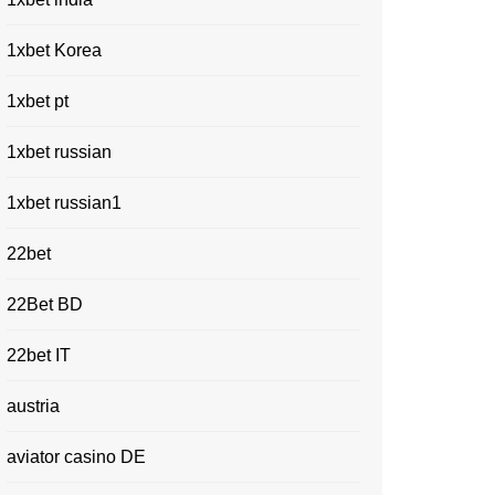
1xbet Korea
1xbet pt
1xbet russian
1xbet russian1
22bet
22Bet BD
22bet IT
austria
aviator casino DE