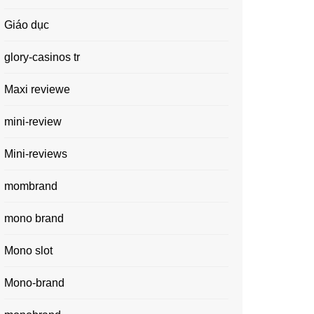
Giáo dục
glory-casinos tr
Maxi reviewe
mini-review
Mini-reviews
mombrand
mono brand
Mono slot
Mono-brand