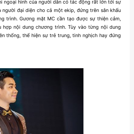
i ngoại hình của người dẫn có tác động rất lớn tới sự
à người đại diện cho cả một ekip, đứng trên sân khấu
ơng trình. Gương mặt MC cần tạo được sự thiện cảm,
ù hợp nội dung chương trình. Tùy vào từng nội dung
n thống, thể hiện sự trẻ trung, tinh nghịch hay đứng