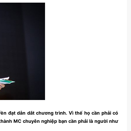
yền đạt dẫn dắt chương trình. Vì thế họ cần phải có
ở thành MC chuyên nghiệp bạn cần phải là người như