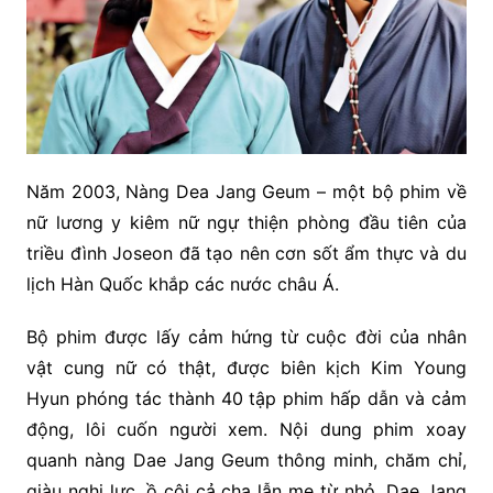
Năm 2003, Nàng Dea Jang Geum – một bộ phim về
nữ lương y kiêm nữ ngự thiện phòng đầu tiên của
triều đình Joseon đã tạo nên cơn sốt ẩm thực và du
lịch Hàn Quốc khắp các nước châu Á.
Bộ phim được lấy cảm hứng từ cuộc đời của nhân
vật cung nữ có thật, được biên kịch Kim Young
Hyun phóng tác thành 40 tập phim hấp dẫn và cảm
động, lôi cuốn người xem. Nội dung phim xoay
quanh nàng Dae Jang Geum thông minh, chăm chỉ,
giàu nghị lực, ồ côi cả cha lẫn mẹ từ nhỏ. Dae Jang