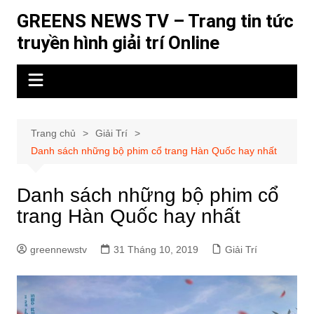
Chuyển
GREENS NEWS TV – Trang tin tức
đến
truyền hình giải trí Online
phần
nội
dung
Trang chủ
Giải Trí
Danh sách những bộ phim cổ trang Hàn Quốc hay nhất
Danh sách những bộ phim cổ
trang Hàn Quốc hay nhất
greennewstv
31 Tháng 10, 2019
Giải Trí