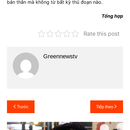
bản thân mà không từ bất kỳ thủ đoạn nào.
Tổng hợp
Rate this post
Greennewstv
Điều
Trước
Tiếp theo
hướng
bài